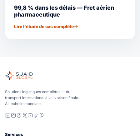
99,8 % dans les délais — Fret aérien
pharmaceutique
Lire l'étude de cas complète
Suaid Global
Orchestrateur indépendant du fret pour les opérations mari
Océan, air et sol – comparés de manière neutre par rapport
Suaid Global ne vend pas de capacité de transport. Chaque v
Solutions logistiques complètes — du
transport international à la livraison finale.
À l'échelle mondiale.
LinkedIn
Instagram
Facebook
X
YouTube
TikTok
Pinterest
Services