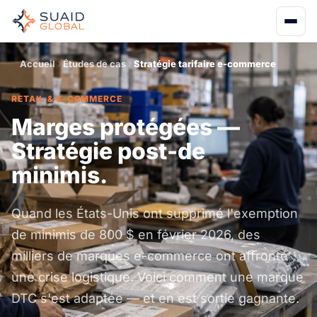
Accueil
Études de cas
Stratégie tarifaire e-commerce
RETAIL & E-COMMERCE
Marges protégées —
Stratégie post-de
minimis.
Quand les États-Unis ont supprimé l'exemption
de minimis de 800 $ en février 2026, des
milliers de marques e-commerce ont affronté
une crise logistique. Voici comment une marque
DTC s'est adaptée — et en est sortie gagnante.