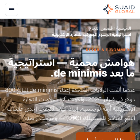
الرئيسية
قصص النجاح
استراتيجية الرسوم الجمركية للتجارة الإلكترونية
RETAIL & E-COMMERCE
هوامش محمية — استراتيجية
ما بعد de minimis.
عندما ألغت الولايات المتحدة إعفاء de minimis البالغ 800
دولار في فبراير 2026، واجهت آلاف علامات التجارة
الإلكترونية أزمة لوجستية. إليك كيف تكيّفت إحدى علامات
البيع المباشر للمستهلك (DTC) — وخرجت رابحة.