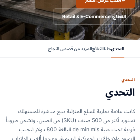
اطلب عرض أسعار
القطاع: Retail & E-Commerce
التحدي
حلنا
النتائج
المزيد من قصص النجاح
التحدي
التحدي
كانت علامة تجارية للسلع المنزلية تبيع مباشرة للمستهلك
تستورد أكثر من 500 صنف (SKU) من الصين، وتشحن طروداً
فردية تحت عتبة de minimis البالغة 800 دولار لتجنب
الرسوم والإدخالات الجمركية الرسمية. وعندما ألغت الولايات