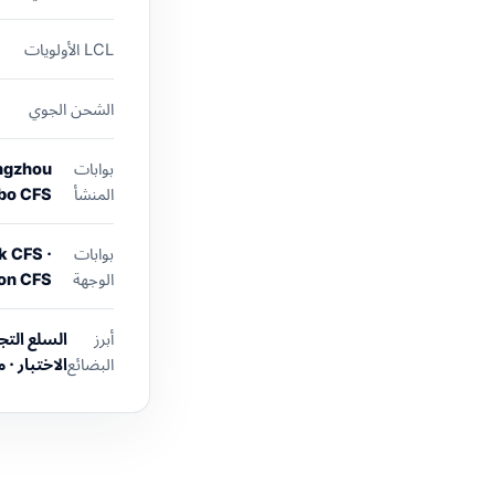
LCL الأولويات
الشحن الجوي
بوابات
angzhou
المنشأ
gbo CFS
بوابات
k CFS ·
الوجهة
on CFS
أبرز
السلع التجا
البضائع
الاختبار ·