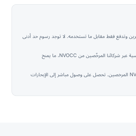
نين الآخرين وتدفع فقط مقابل ما تستخدمه. لا توجد رسوم حد أدنى
— مواعيد إغلاق أسبوعية لتجميع LCL منسّقة من شنغهاي وشنتشن وقوانغتشو إلى الموانئ الأمريكية الرئيسية عبر شركائنا المرخّصين من NVOCC، ما يمنح
— تعمل Suaid Global كوكيل شحن عالمي مستقل، فتُنسّق تجميع شحنات LCL من خلال شركاء NVOCC المرخصين. تحصل على وصول مباشر إلى الإبحارات