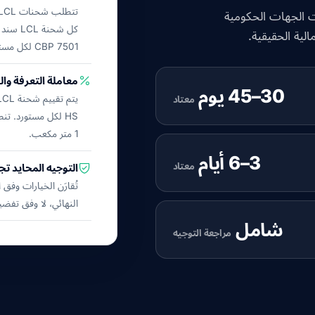
 الجهات الحكومية
لية الحقيقية.
CBP 7501 لكل مستورد. في محطة CFS بالوجهة، يتم فك تجميع الشحنة.
معاملة التعرفة وا
30–45 يوم
معتاد
1 متر مكعب.
3–6 أيام
معتاد
التوجيه المحايد تج
تُقارَن الخيارات وفق
النهائي، لا وفق تفض
شامل
مراجعة التوجيه