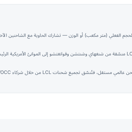
 تسعير LCL على الحجم الفعلي (متر مكعب) أو الوزن — تشارك الحاوية مع الشاح