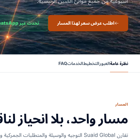
أسبوعية من جميع موانئ الصين الرئيسية.
اطلب عرض سعر لهذا المسار
تحدث عبر WhatsApp
نظرة عامة
العبور
التخطيط
الخدمات
FAQ
المسار
مسار واحد، بلا انحياز لنا
تقارن Suaid Global التوجيه والوسيلة والمتطلبات ا