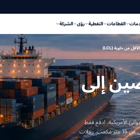
دمات
القطاعات
التغطية
رؤى
الشركة
قل من حاوية (LCL)
 الصين إلى
لموانئ الأمريكية. ادفع فقط
مقابل المساحة التي تستخدمها — مثالي للشحنات التي تقل عن 15 متر مكعب. رحلات