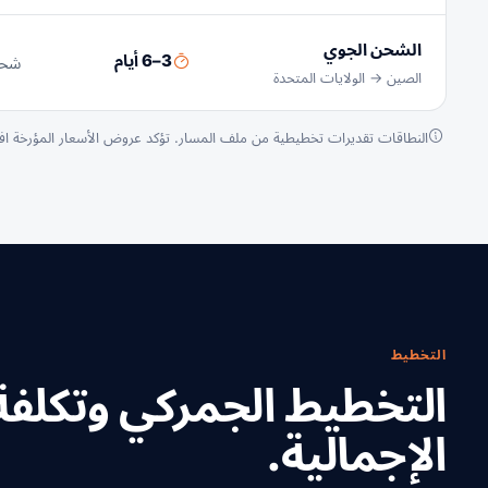
الشحن الجوي
3–6 أيام
شحنا
الصين → الولايات المتحدة
النطاقات تقديرات تخطيطية من ملف المسار. تؤكد عروض الأسعار المؤرخة ا
التخطيط
التخطيط الجمركي وتكلف
الإجمالية.