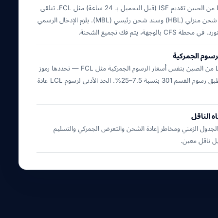
تتطلب شحنات LCL من الصين تقديم ISF (قبل التحميل بـ 24 ساعة) مثل FCL. تتلقى
كل شحنة LCL سند شحن منزلي (HBL) وسند شحن رئيسي (MBL). يلزم الإدخال الرسمي
لرسوم الجمركية
يتم تقييم شحنة LCL من الصين بنفس أسعار الرسوم الجمركية مثل FCL — تحددها رموز
HS لكل مستورد. تنطبق رسوم القسم 301 بنسبة 7.5–25%. الحد الأدنى لرسوم LCL عادة
اه الناقل
 الجدول الزمني ومخاطر إعادة الشحن والتعرض الجمركي والتسليم
يل ناقل معين.