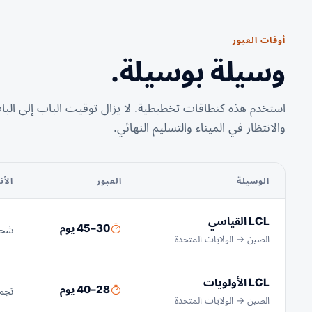
أوقات العبور
وسيلة بوسيلة.
استخدم هذه كنطاقات تخطيطية. لا يزال توقيت الباب إلى البا
والانتظار في الميناء والتسليم النهائي.
الوسيلة
العبور
الأ
LCL القياسي
30–45 يوم
شحنة أقل من 15 م
الصين → الولايات المتحدة
LCL الأولويات
28–40 يوم
تجميع LCL السريع مع معالجة CFS 
الصين → الولايات المتحدة