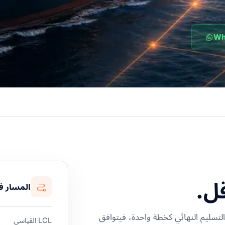
قل.
المسار ف
لجمركية والتسليم النهائي كخطة واحدة، فيتوافق
LCL القياسي