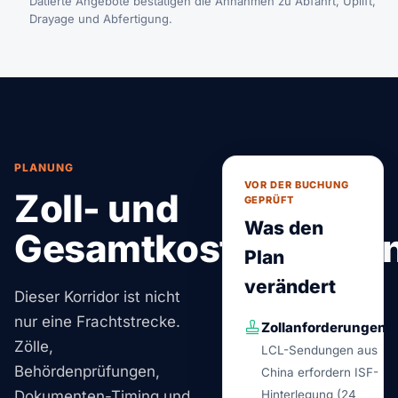
Datierte Angebote bestätigen die Annahmen zu Abfahrt, Uplift,
Drayage und Abfertigung.
PLANUNG
VOR DER BUCHUNG
Zoll- und
GEPRÜFT
Was den
Gesamtkostenplanu
Plan
verändert
Dieser Korridor ist nicht
nur eine Frachtstrecke.
Zollanforderungen
Zölle,
LCL-Sendungen aus
Behördenprüfungen,
China erfordern ISF-
Dokumenten-Timing und
Hinterlegung (24