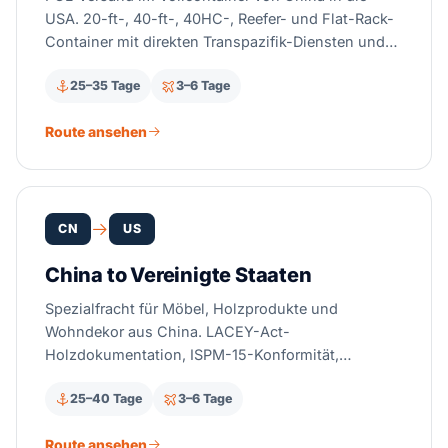
USA. 20-ft-, 40-ft-, 40HC-, Reefer- und Flat-Rack-
Container mit direkten Transpazifik-Diensten und
wettbewerbsfähigen Carrier-Verträgen.
25–35 Tage
3–6 Tage
Route ansehen
CN
US
China to Vereinigte Staaten
Spezialfracht für Möbel, Holzprodukte und
Wohndekor aus China. LACEY-Act-
Holzdokumentation, ISPM-15-Konformität,
Antidumpingzoll-Management und LCL-
25–40 Tage
3–6 Tage
Konsolidierung.
Route ansehen