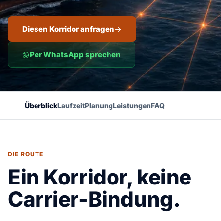
Diesen Korridor anfragen
Per WhatsApp sprechen
Überblick
Laufzeit
Planung
Leistungen
FAQ
DIE ROUTE
Ein Korridor, keine
Carrier-Bindung.