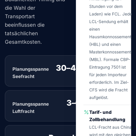
Stunden vor dem
die Wahl der
Laden) wie FCL. Jede
Transportart
LCL-Sendung erhält
beeinflussen die
einen
tatsächlichen
Hausmkonnossement
Gesamtkosten.
(HBL) und einen
Masterkonnossement
(MBL). Formale CBP-
30–45 Tage
Eintragung 7501 ist
Planungsspanne
typisch
für jeden Importeur
Seefracht
erforderlich. Im Ziel-
CFS wird die Fracht
aufgelöst.
3–6 Tage
Planungsspanne
typisch
Luftfracht
Tarif- und
Zollbehandlung
LCL-Fracht aus China
wird mit den gleichen