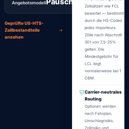
Pauschal
Angebotsmodell
Routing-Prüfung
Zollsätzen wie FCL
bewertet — bestimmt
durch die HS-Codes
Geprüfte US-HTS-
jedes Importeurs.
Zollbestandteile
Zölle nach Abschnitt
ansehen
301 von 7,5–25%
gelten. Die
Mindestgebühr für
LCL liegt
normalerweise bei 1
CBM.
Carrier-neutrales
Routing
Optionen werden
nach Fahrplan,
Umschlagrisiko,
Zollrisiko und