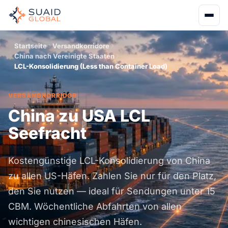
Startseite
Versandkorridore
China nach Vereinigte Staaten
LCL-Konsolidierung (Less than Container Load)
VERSANDKORRIDOR
China zu USA LCL
Seefracht
Kostengünstige LCL-Konsolidierung von China
zu allen US-Häfen. Zahlen Sie nur für den Platz,
den Sie nutzen — ideal für Sendungen unter 15
CBM. Wöchentliche Abfahrten von allen
wichtigen chinesischen Häfen.