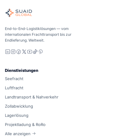
Unabhängiger Frachtkoordinator für globale See-, Luft-, Bod
See-, Luft- und Bodentransport – Carrier-neutral vergliche
Suaid Global verkauft keine Trägerkapazität. Jede Spur wird
End-to-End-Logistiklösungen — vom
internationalen Frachttransport bis zur
Endlieferung. Weltweit.
LinkedIn
Instagram
Facebook
X
YouTube
TikTok
Pinterest
Dienstleistungen
Seefracht
Luftfracht
Landtransport & Nahverkehr
Zollabwicklung
Lagerlösung
Projektladung & RoRo
Alle anzeigen