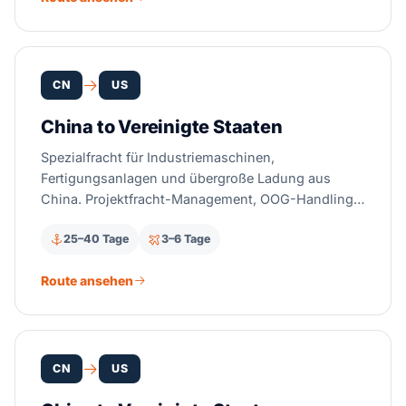
CN
US
China to Vereinigte Staaten
Spezialfracht für Industriemaschinen,
Fertigungsanlagen und übergroße Ladung aus
China. Projektfracht-Management, OOG-Handling
und Lieferung von der Fabrik bis ins Werk.
25–40 Tage
3–6 Tage
Route ansehen
CN
US