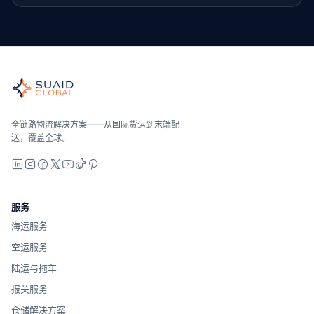
Suaid Global
全球海运、空运、陆运、海关和仓储的独立货运协调者。运营商
海洋、空中和地面——与运营商无关地进行比较，全面报价，并
Suaid Global不出售运营商运力。每条航线都会与海运
全链路物流解决方案——从国际货运到末端配
送，覆盖全球。
LinkedIn
Instagram
Facebook
X
YouTube
TikTok
Pinterest
服务
海运服务
空运服务
陆运与拖车
报关服务
仓储解决方案