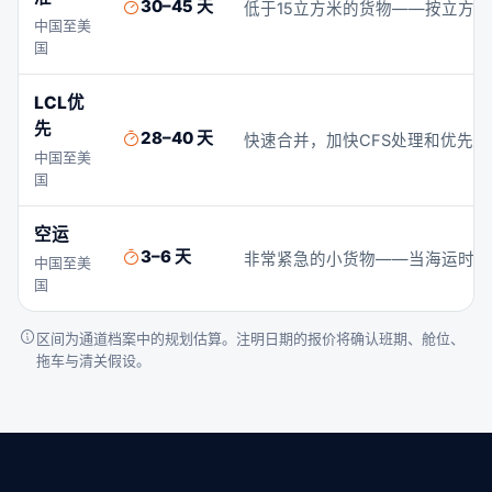
30–45 天
低于15立方米的货物——按立方米
中国至美
国
LCL优
先
28–40 天
快速合并，加快CFS处理和优先
中国至美
国
空运
3–6 天
非常紧急的小货物——当海运时间
中国至美
国
区间为通道档案中的规划估算。注明日期的报价将确认班期、舱位、
拖车与清关假设。