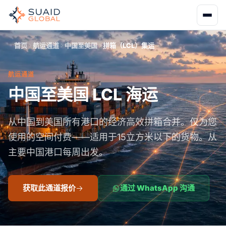
首页
航运通道
中国至美国
拼箱（LCL）集运
航运通道
中国至美国 LCL 海运
从中国到美国所有港口的经济高效拼箱合并。仅为您
使用的空间付费——适用于15立方米以下的货物。从
主要中国港口每周出发。
获取此通道报价
通过 WhatsApp 沟通