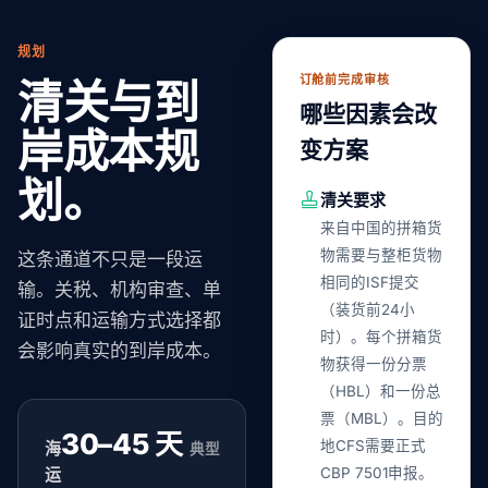
规划
订舱前完成审核
清关与到
哪些因素会改
岸成本规
变方案
划。
清关要求
来自中国的拼箱货
物需要与整柜货物
这条通道不只是一段运
相同的ISF提交
输。关税、机构审查、单
（装货前24小
证时点和运输方式选择都
时）。每个拼箱货
会影响真实的到岸成本。
物获得一份分票
（HBL）和一份总
票（MBL）。目的
30–45 天
地CFS需要正式
海
典型
运
CBP 7501申报。