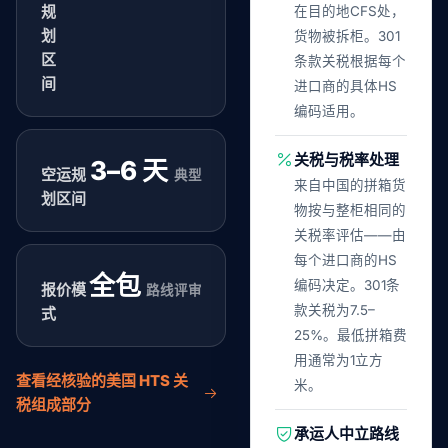
规
在目的地CFS处，
划
货物被拆柜。301
区
条款关税根据每个
间
进口商的具体HS
编码适用。
关税与税率处理
3–6 天
空运规
典型
来自中国的拼箱货
划区间
物按与整柜相同的
关税率评估——由
每个进口商的HS
全包
编码决定。301条
报价模
路线评审
款关税为7.5–
式
25%。最低拼箱费
用通常为1立方
查看经核验的美国 HTS 关
米。
税组成部分
承运人中立路线