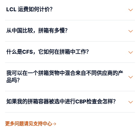
拼箱（Less than Container Load）是一种合并服务，您
LCL 运费如何计价？
的货物与其他货运人的商品共享集装箱。仅为您使用的立
方米（CBM）付费。当您的货物低于15立方米、试验新产
拼箱货运按立方米（CBM）或公吨计价——以较高者为准
品或无法填满整个集装箱时，拼箱是正确的选择。
从中国比较，拼箱有多慢？
（W/M）。标准公式：1立方米 = 1吨运费。除了按立方米
的海运费率外，还有CFS处理费、文件费和关税费。
与同一船舶服务的整柜相比，拼箱增加约5–10天的运输时
什么是CFS，它如何在拼箱中工作？
间。额外时间来自：中国CFS处理（装货前2–5天）、合并
到集装箱、目的地CFS拆柜（船舶到达后2–5天）。
CFS代表集装箱货运站——一个仓库，其中拼箱货物在原
我可以在一个拼箱货物中混合来自不同供应商的产
地被接收、合并到集装箱，在目的地被拆柜。在中国原地
品吗？
CFS：您的货物被接收、检查并装入与其他货运人货物的
共享集装箱。
可以。LCL 非常适合将来自多家中国供应商的货物拼装为
如果我的拼箱容器被选中进行CBP检查会怎样？
单票运输。我们提供“买方拼箱”——您在中国的代理从多
家工厂提取货物，运送到合作伙伴 CFS，在那里货物被拼
如果包含您拼箱货物的合并集装箱被选中进行CBP检查，
装在同一份 HBL 下。与为每家供应商分别订立多票 LCL
更多问题请见支持中心
该集装箱中的所有货物都受影响。VACIS X光扫描可能导
运输相比，这降低了运输成本。不过，每个产品线仍须在
致1–2天延迟。密集检查可能导致5–10天延迟。
商业发票上以正确的 HTS 编码如实申报。