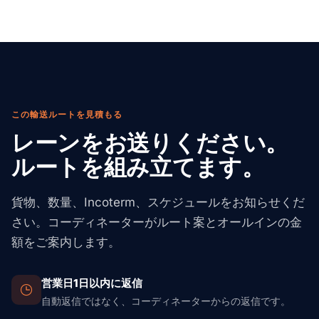
れます。これにより、サプライヤーごとに個別のLCL貨
VACIS X線スキャンは1–2日の遅延を引き起こす可能性が
物を予約する場合と比べて、輸送コストを削減できま
あります。集中的な検査は5–10日の遅延を引き起こす可
す。ただし、各製品ラインは依然として正しいHTSコー
能性があります。
ドとともに商業送り状に正確に申告する必要がありま
す。
この輸送ルートを見積もる
レーンをお送りください。
ルートを組み立てます。
貨物、数量、Incoterm、スケジュールをお知らせくだ
さい。コーディネーターがルート案とオールインの金
額をご案内します。
営業日1日以内に返信
自動返信ではなく、コーディネーターからの返信です。