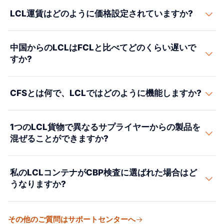
LCL（コンテナ未満積み）は、あなたの貨物が他の出荷
LCL運賃はどのように価格設定されていますか?
者の商品とコンテナを共有する統合サービスです。使用
する立方メートル（CBM）のみをお支払いします。貴社
LCL運賃はCBM（立方メートル）またはメートルトン当
の貨物が15CBM未満、新製品を試験中、または完全なコ
中国からのLCLはFCLと比べてどのくらい遅いで
たりで価格設定されており、いずれか高い方です
ンテナを埋めることができない場合、LCLが適切な選択
すか?
（W/M）。標準式：1CBM = 1トンの運賃。CBM当たりの
肢です。
海運料に加えて、CFS取扱料、文書料、関税料がありま
LCLは同じ船舶サービスのFCLと比較して、輸送時間に
す。
CFSとは何で、LCLではどのように機能しますか?
約5–10日追加します。追加時間は、原地でのCFS処理
（積み込み前2–5日）、統合、目的地CFSでの分割（到着
CFSはコンテナ貨運駅を意味しており、LCL貨物が受け
後2–5日）から生じます。
1つのLCL貨物で異なるサプライヤーからの製品を
取られ、原地でコンテナに統合され、目的地で分割され
混ぜることができますか?
る倉庫です。中国の原地CFS：あなたの商品は受け取ら
れ、検査され、他の出荷者の貨物との共有コンテナに積
はい。LCLは、複数の中国のサプライヤーからの商品を1
み込まれます。
私のLCLコンテナがCBP検査に選ばれた場合はど
つの貨物に混載するのに適しています。当社はバイヤー
うなりますか?
ズコンソリデーションを提供します。中国にいるお客様
のエージェントが複数の工場から貨物を集荷し、パート
LCL貨物を含む統合コンテナがCBP検査に選ばれた場
ナーCFSに納品し、そこで貨物が1つのHBLの下に混載さ
その他のご質問はサポートセンターへ
合、そのコンテナ内のすべての貨物が影響を受けます。