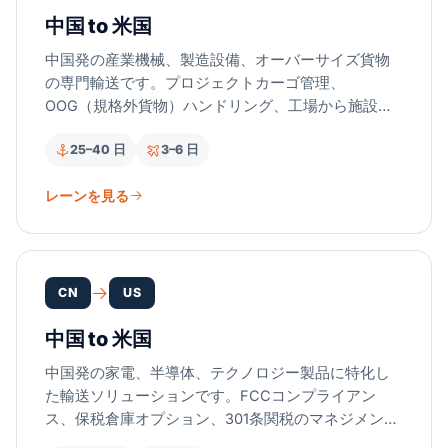
中国 to 米国
中国発の産業機械、製造設備、オーバーサイズ貨物
の専門輸送です。プロジェクトカーゴ管理、
OOG（規格外貨物）ハンドリング、工場から施設ま
での一貫配送を提供します。
25–40 日
3–6 日
レーンを見る
CN
US
中国 to 米国
中国発の家電、半導体、テクノロジー製品に特化し
た輸送ソリューションです。FCCコンプライアン
ス、保税倉庫オプション、301条関税のマネジメント
を提供します。