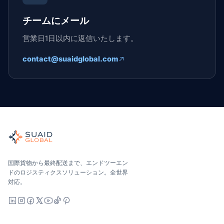
チームにメール
営業日1日以内に返信いたします。
contact@suaidglobal.com
Suaid Global
世界の海、空、陸、税関、倉庫を担当する独立した貨物オーケ
海洋、空、地上 — キャリア中立で比較し、オールインで見積
Suaid Global はキャリア容量を販売しません。各レー
国際貨物から最終配送まで、エンドツーエン
ドのロジスティクスソリューション。全世界
対応。
LinkedIn
Instagram
Facebook
X
YouTube
TikTok
Pinterest