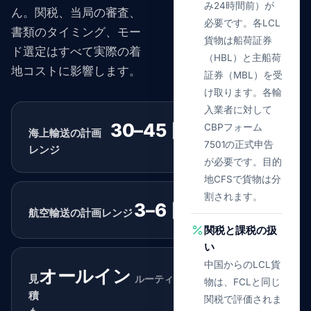
み24時間前）が
ん。関税、当局の審査、
必要です。各LCL
書類のタイミング、モー
貨物は船荷証券
ド選定はすべて実際の着
（HBL）と主船荷
地コストに影響します。
証券（MBL）を受
け取ります。各輸
入業者に対して
30–45 日
CBPフォーム
海上輸送の計画
標準
7501の正式申告
レンジ
が必要です。目的
地CFSで貨物は分
割されます。
3–6 日
航空輸送の計画レンジ
標準
関税と課税の扱
い
中国からのLCL貨
オールイン
見
ルーティング審査
物は、FCLと同じ
積
関税で評価されま