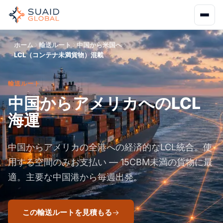
ホーム
輸送ルート
中国から米国へ
LCL（コンテナ未満貨物）混載
輸送ルート
中国からアメリカへのLCL
海運
中国からアメリカの全港への経済的なLCL統合。使
用する空間のみお支払い — 15CBM未満の貨物に最
適。主要な中国港から毎週出発。
この輸送ルートを見積もる