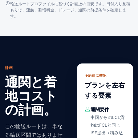
輸送ルートプロファイルに基づく計画上の目安です。日付入り見積
もりで、運航、割増料金、ドレージ、通関の前提条件を確定しま
す。
計画
予約前に確認
通関と着
プランを左右
地コスト
する要素
の計画。
通関要件
中国からのLCL貨
物はFCLと同じ
この輸送ルートは、単な
ISF提出（積み込
る輸送区間ではありませ