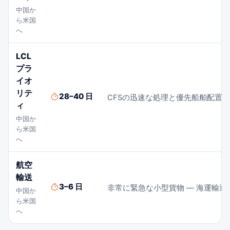
中国か
ら米国
へ
LCL
プラ
イオ
リテ
28–40 日
CFSの迅速な処理と優先船舶配置
ィ
中国か
ら米国
へ
航空
輸送
3–6 日
非常に緊急な小型貨物 — 海運輸
中国か
ら米国
へ