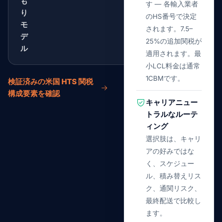
も
す — 各輸入業者
り
のHS番号で決定
モ
されます。7.5–
デ
25%の追加関税が
ル
適用されます。最
小LCL料金は通常
1CBMです。
検証済みの米国 HTS 関税
構成要素を確認
キャリアニュー
トラルなルーテ
ィング
選択肢は、キャリ
アの好みではな
く、スケジュー
ル、積み替えリス
ク、通関リスク、
最終配送で比較し
ます。