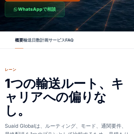
WhatsAppで相談
概要
輸送日数
計画
サービス
FAQ
レーン
1つの輸送ルート、キ
ャリアへの偏りな
し。
Suaid Globalは、ルーティング、モード、通関要件、