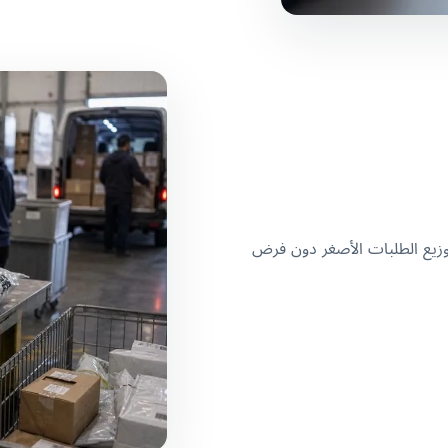
إفراج البحري أو الجوي أو من المستودع، يمكن لخدمة LTL توزيع الطلبات الأصغر دون فرض