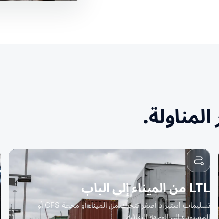
LTL من الميناء إلى الباب
ا
تسليمات استيراد أصغر تتحرك من الميناء أو محطة CFS أو
ا
المستودع إلى الوجهة النهائية.
م