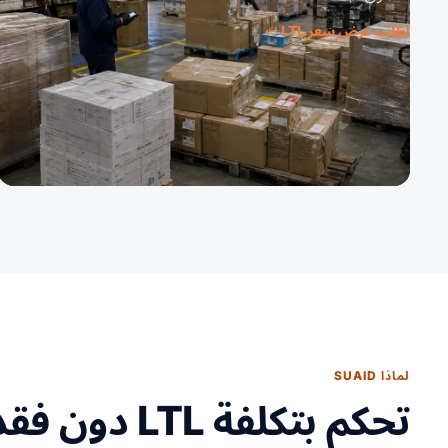
اطلب عرض سعر LTL
لماذا SUAID
تحكم بتكلفة LTL دون فقدان نقطة التسليم.