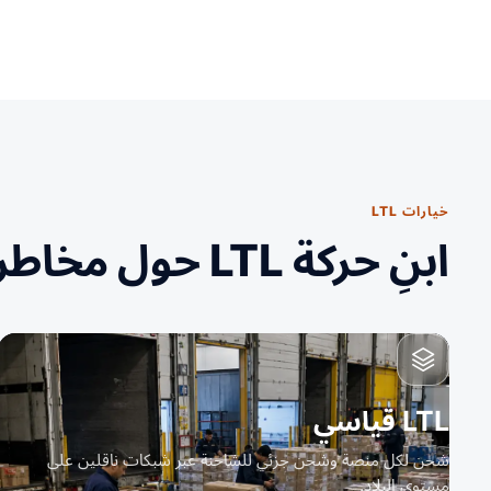
خيارات LTL
ابنِ حركة LTL حول مخاطر المناولة.
LTL قياسي
شحن لكل منصة وشحن جزئي للشاحنة عبر شبكات ناقلين على
مستوى البلاد.