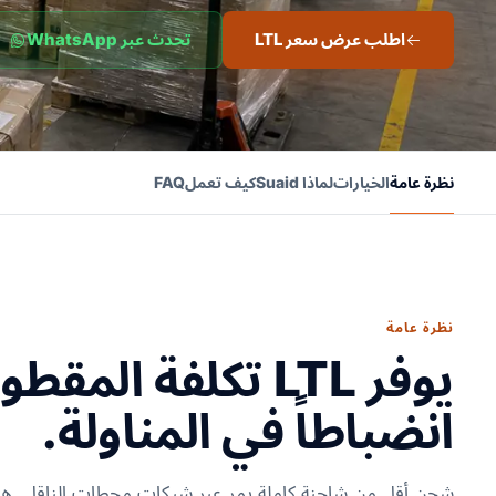
اطلب عرض سعر LTL
تحدث عبر WhatsApp
نظرة عامة
الخيارات
لماذا Suaid
كيف تعمل
FAQ
نظرة عامة
يوفر LTL تكلفة ال
انضباطاً في المناولة.
شحن أقل من شاحنة كاملة يمر عبر شبكات محطات الناقل. هذا 