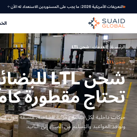
التعريفات الأمريكية 2026: ما يجب على المستوردين الاستعداد له الآن
الخ
الرئيسية
الخدمات
شحن LTL
شحن LTL
شحن LTL للب
تحتاج مقطورة كام
حركات داخلية لكل منصة وجزئية للشاحنة، منسقة حول فئة 
ونوافذ المواعيد والتسليم من الميناء إلى الباب.