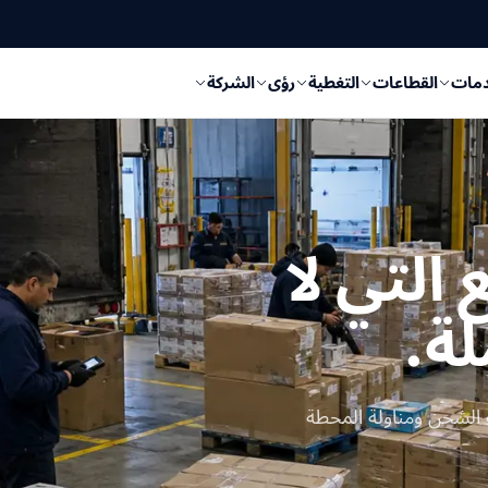
دمات
القطاعات
التغطية
رؤى
الشركة
ضائع التي لا
لة.
الشحن ومناولة المحطة