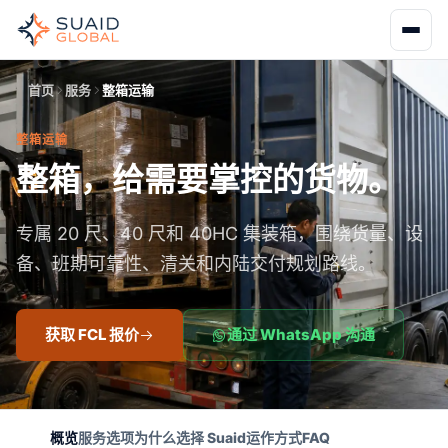
首页
服务
整箱运输
整箱运输
整箱，给需要掌控的货物。
专属 20 尺、40 尺和 40HC 集装箱，围绕货量、设
备、班期可靠性、清关和内陆交付规划路线。
获取 FCL 报价
通过 WhatsApp 沟通
概览
服务选项
为什么选择 Suaid
运作方式
FAQ