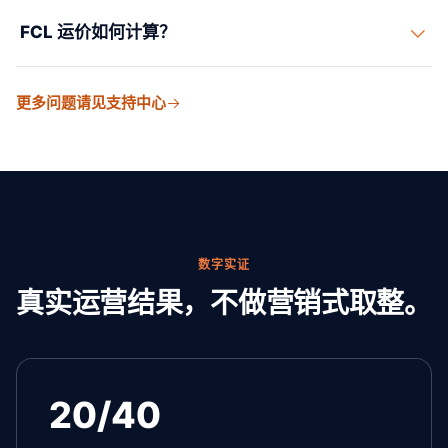
可以。门到门 FCL 可包含起运地操作、海运、清关和内陆
FCL 运价如何计算？
交付。
FCL 运价取决于设备、航线、承运人、季节、商品、附加
更多问题请见支持中心
费和目的港费用。
数字实证
真实运营结果，不做营销式取整。
20/40