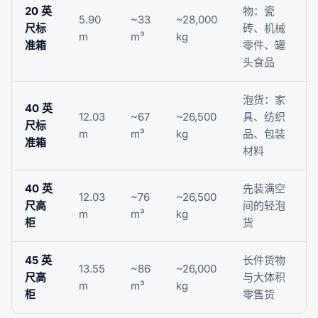
20 英
物：瓷
5.90
~33
~28,000
尺标
砖、机械
m
m³
kg
准箱
零件、罐
头食品
泡货：家
40 英
12.03
~67
~26,500
具、纺织
尺标
m
m³
kg
品、包装
准箱
材料
40 英
先装满空
12.03
~76
~26,500
尺高
间的轻泡
m
m³
kg
柜
货
45 英
长件货物
13.55
~86
~26,000
尺高
与大体积
m
m³
kg
柜
零售货