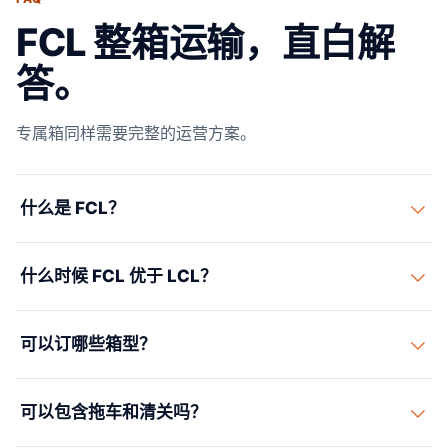
FCL 整箱运输，直白解
答。
专属箱同样需要完整的运营方案。
什么是 FCL？
FCL 指您的货物独占一个集装箱运输，而不与其他货主共
什么时候 FCL 优于 LCL？
享舱位。
通常在货量足够、操作风险重要或班期需要更强掌控时，
可以订哪些箱型？
FCL 更合适。
常见选项包括 20 尺、40 尺和 40 尺高箱，部分航线另有
可以包含拖车和清关吗？
冷藏箱和特种设备。