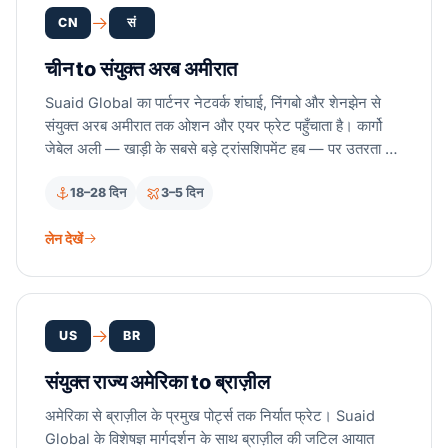
CN
सं
चीन to संयुक्त अरब अमीरात
Suaid Global का पार्टनर नेटवर्क शंघाई, निंगबो और शेनझेन से
संयुक्त अरब अमीरात तक ओशन और एयर फ्रेट पहुँचाता है। कार्गो
जेबेल अली — खाड़ी के सबसे बड़े ट्रांसशिपमेंट हब — पर उतरता है।
यह लेन मलक्का जलडमरूमध्य और होर्मुज़ जलडमरूमध्य के रास्ते
18–28 दिन
3–5 दिन
चलती है, इसलिए यह लाल सागर को कभी नहीं छूती। लाइसेंस प्राप्त
कस्टम्स ब्रोकर पार्टनर दोनों सिरों पर GCC ड्यूटी, UAE VAT और
लेन देखें
JAFZA फ्री ज़ोन री-एक्सपोर्ट दस्तावेज़ संभालते हैं।
US
BR
संयुक्त राज्य अमेरिका to ब्राज़ील
अमेरिका से ब्राज़ील के प्रमुख पोर्ट्स तक निर्यात फ्रेट। Suaid
Global के विशेषज्ञ मार्गदर्शन के साथ ब्राज़ील की जटिल आयात