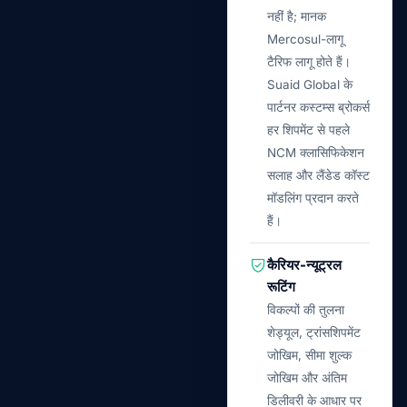
नहीं है; मानक
Mercosul-लागू
टैरिफ लागू होते हैं।
Suaid Global के
पार्टनर कस्टम्स ब्रोकर्स
हर शिपमेंट से पहले
NCM क्लासिफिकेशन
सलाह और लैंडेड कॉस्ट
मॉडलिंग प्रदान करते
हैं।
कैरियर-न्यूट्रल
रूटिंग
विकल्पों की तुलना
शेड्यूल, ट्रांसशिपमेंट
जोखिम, सीमा शुल्क
जोखिम और अंतिम
डिलीवरी के आधार पर