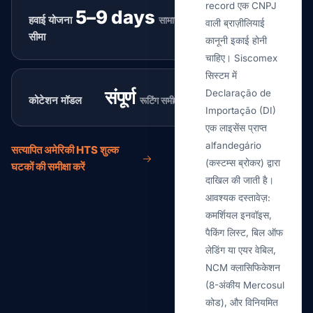
record एक CNPJ
5–9 days
हवाई योजना
सामान्य
वाली ब्राज़ीलियाई
सीमा
कानूनी इकाई होनी
चाहिए। Siscomex
सिस्टम में
संपूर्ण
Declaração de
कोटेशन मॉडल
रूटिंग समीक्षा
Importação (DI)
एक लाइसेंस प्राप्त
alfandegário
सत्यापित अमेरिकी HTS शुल्क
(कस्टम्स ब्रोकर) द्वारा
घटकों की समीक्षा करें
दाखिल की जाती है।
आवश्यक दस्तावेज़:
कमर्शियल इनवॉइस,
पैकिंग लिस्ट, बिल ऑफ
लेडिंग या एयर वेबिल,
NCM क्लासिफिकेशन
(8-अंकीय Mercosul
कोड), और विनियमित