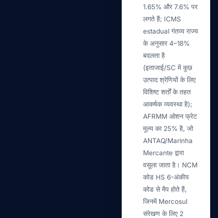
1.65% और 7.6% पर
लगते हैं; ICMS
estadual गंतव्य राज्य
के अनुसार 4–18%
बदलता है
(इताजाई/SC में कुछ
उत्पाद श्रेणियों के लिए
विशिष्ट शर्तों के तहत
आकर्षक व्यवस्था है);
AFRMM ओशन फ्रेट
मूल्य का 25% है, जो
ANTAQ/Marinha
Mercante द्वारा
वसूला जाता है। NCM
कोड HS 6-अंकीय
कोड से मैप होते हैं,
जिनमें Mercosul
संरेखण के लिए 2