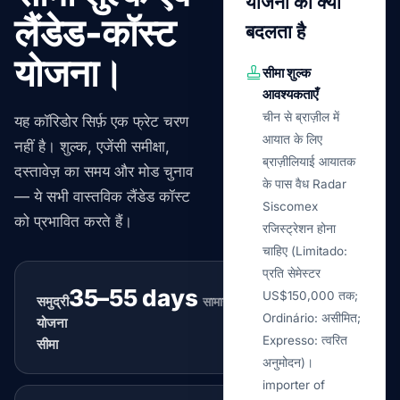
योजना को क्या
लैंडेड-कॉस्ट
बदलता है
योजना।
सीमा शुल्क
आवश्यकताएँ
चीन से ब्राज़ील में
यह कॉरिडोर सिर्फ़ एक फ्रेट चरण
आयात के लिए
नहीं है। शुल्क, एजेंसी समीक्षा,
ब्राज़ीलियाई आयातक
दस्तावेज़ का समय और मोड चुनाव
के पास वैध Radar
— ये सभी वास्तविक लैंडेड कॉस्ट
Siscomex
को प्रभावित करते हैं।
रजिस्ट्रेशन होना
चाहिए (Limitado:
प्रति सेमेस्टर
35–55 days
US$150,000 तक;
समुद्री
सामान्य
Ordinário: असीमित;
योजना
Expresso: त्वरित
सीमा
अनुमोदन)।
importer of