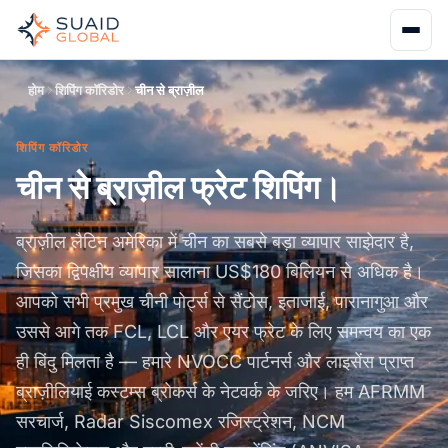
होम
शिपिंग कॉरिडोर
चीन से ब्राज़ील
शिपिंग कॉरिडोर
चीन से ब्राज़ील फ्रेट शिपिंग।
ब्राज़ील लैटिन अमेरिका में चीन का सबसे बड़ा व्यापार साझेदार है,
जिसका द्विपक्षीय व्यापार सालाना US$180 बिलियन से अधिक है।
आपको सभी प्रमुख चीनी पोर्ट्स से सैंटोस, इताजाई, पारानागुआ और
उससे आगे तक FCL, LCL और एयर फ्रेट के लिए समन्वय का एक
ही बिंदु मिलता है — हमारे NVOCC पार्टनर्स और लाइसेंस प्राप्त
ब्राज़ीलियाई कस्टम्स ब्रोकर्स के नेटवर्क के जरिए। हम AFRMM
सरचार्ज, Radar Siscomex रजिस्ट्रेशन, NCM