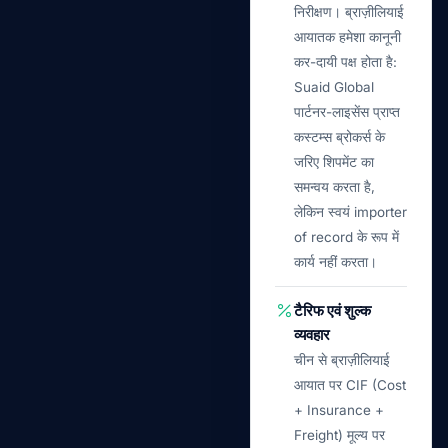
निरीक्षण। ब्राज़ीलियाई
आयातक हमेशा कानूनी
कर-दायी पक्ष होता है:
Suaid Global
पार्टनर-लाइसेंस प्राप्त
कस्टम्स ब्रोकर्स के
जरिए शिपमेंट का
समन्वय करता है,
लेकिन स्वयं importer
of record के रूप में
कार्य नहीं करता।
टैरिफ एवं शुल्क
व्यवहार
चीन से ब्राज़ीलियाई
आयात पर CIF (Cost
+ Insurance +
Freight) मूल्य पर