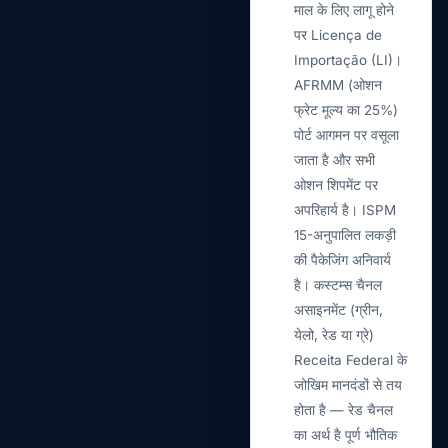
माल के लिए लागू होने
पर Licença de
Importação (LI)।
AFRMM (ओशन
फ्रेट मूल्य का 25%)
पोर्ट आगमन पर वसूला
जाता है और सभी
ओशन शिपमेंट पर
अपरिहार्य है। ISPM
15-अनुपालित लकड़ी
की पैकेजिंग अनिवार्य
है। कस्टम्स चैनल
असाइनमेंट (ग्रीन,
येलो, रेड या ग्रे)
Receita Federal के
जोखिम मानदंडों से तय
होता है — रेड चैनल
का अर्थ है पूर्ण भौतिक