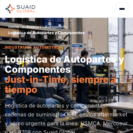
Inicio
Industrias
Automotriz
Logística de Autopartes y Componentes
INDUSTRIAS · AUTOMOTRIZ
Logística de Autopartes y
Componentes
Just-in-Time, siempre a
tiempo
Logística de autopartes y componentes:
cadenas de suministro OEM, envíos aftermarket
y aéreo urgente para la línea. USMCA, Mercosur
y HS 8708 con Suaid Global.