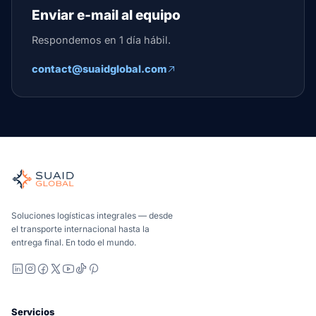
Enviar e-mail al equipo
Respondemos en 1 día hábil.
contact@suaidglobal.com
Suaid Global
Agente de carga independiente para océano, aire, tierra, a
Marítimo, aéreo y terrestre, comparados de forma carrier-n
Suaid Global no vende capacidad de transportista. Cada cor
Soluciones logísticas integrales — desde
el transporte internacional hasta la
entrega final. En todo el mundo.
LinkedIn
Instagram
Facebook
X
YouTube
TikTok
Pinterest
Servicios