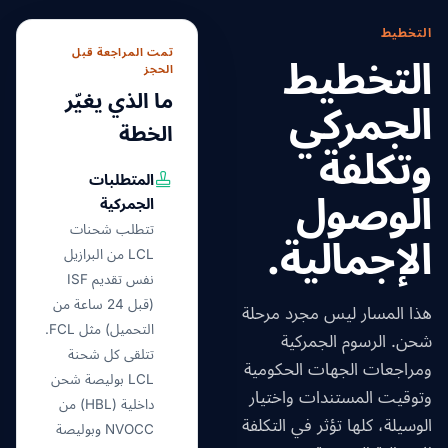
التخطيط
تمت المراجعة قبل
التخطيط
الحجز
ما الذي يغيّر
الجمركي
الخطة
وتكلفة
المتطلبات
الوصول
الجمركية
تتطلب شحنات
الإجمالية.
LCL من البرازيل
نفس تقديم ISF
(قبل 24 ساعة من
هذا المسار ليس مجرد مرحلة
التحميل) مثل FCL.
شحن. الرسوم الجمركية
تتلقى كل شحنة
ومراجعات الجهات الحكومية
LCL بوليصة شحن
وتوقيت المستندات واختيار
داخلية (HBL) من
الوسيلة، كلها تؤثر في التكلفة
NVOCC وبوليصة