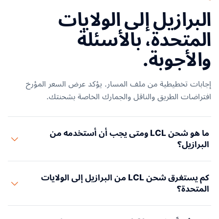
البرازيل إلى الولايات
المتحدة، بالأسئلة
والأجوبة.
إجابات تخطيطية من ملف المسار. يؤكد عرض السعر المؤرخ
افتراضات الطريق والناقل والجمارك الخاصة بشحنتك.
ما هو شحن LCL ومتى يجب أن أستخدمه من
البرازيل؟
LCL (حمولة أقل من حاوية) هي خدمة تجميع تتشارك فيها
كم يستغرق شحن LCL من البرازيل إلى الولايات
بضاعتك حاوية مع بضائع شاحنين آخرين. تدفع فقط مقابل الأمتار
المتحدة؟
المكعبة (CBM) التي تستخدمها. LCL هو الخيار الصحيح عندما
تكون شحنتك أقل من 15 CBM، أو عندما تجرب منتجات جديدة، أو
يستغرق الشحن البحري LCL من البرازيل إلى الولايات المتحدة 15-
عندما يكون لديك SKU مختلطة من عدة موردين برازيليين، أو عندما