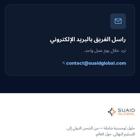
راسل الفريق بالبريد الإلكتروني
نرد خلال يوم عمل واحد.
contact@suaidglobal.com
Suaid Globa
نسق شحن مستقل للخدمات البحرية والجوية والأرضية والجمارك والتخزين
لمحيط والجو والأرض - مقارنة الناقلات بشكل محايد، ونقلها بشكل شا
Suaid Glob لا تبيع سعة الناقل. تتم مقارنة كل مسار عبر المحيط والجو والداخل والجمارك وشركاء التخزين، ثم يتم تنسيقه من خلال مالك تشغيل واحد بدءًا من الطلب وحتى التسليم.
حلول لوجستية شاملة — من الشحن الدولي إلى
التسليم النهائي. حول العالم.