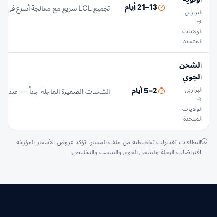
13–21 أيام
تجميع LCL سريع مع معالجة أسرع في CFS وتخصيص سفن ذي أولوية
البرازيل
→
الولايات
المتحدة
الشحن
الجوي
البرازيل
2–5 أيام
الشحنات الصغيرة العاجلة جداً — عندما ي
→
الولايات
المتحدة
النطاقات تقديرات تخطيطية من ملف المسار. تؤكد عروض الأسعار المؤرخة
افتراضات الرحلة والشحن الجوي والسحب والتخليص.