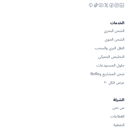
Pinterest
YouTube
TikTok
Facebook
Instagram
LinkedIn
X
الخدمات
الشحن البحري
الشحن الجوي
النقل البري والسحب
التخليص الجمركي
حلول المستودعات
شحن المشاريع وRoRo
عرض الكل
الشركة
من نحن
القطاعات
التغطية