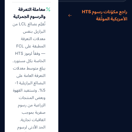
معاملة التعرفة
راجع مكوّنات رسوم HTS
والرسوم الجمركية
الأمريكية الموثّقة
تُقيَّم بضائع LCL من
البرازيل بنفس
معدلات التعرفة
المطبقة على FCL
— وفقاً لرموز HTS
الخاصة بكل مستورد.
يبلغ متوسط معدلات
التعرفة العامة على
البضائع البرازيلية 1-
5%. وتستفيد القهوة
وبعض المنتجات
الزراعية من رسوم
صفرية بموجب
اتفاقيات تجارية.
الحد الأدنى لرسوم