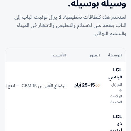
وسيلة بوسيلة.
استخدم هذه كنطاقات تخطيطية. لا يزال توقيت الباب إلى
الباب يعتمد على الاستلام والتخليص والانتظار في الميناء
والتسليم النهائي.
الوسيلة
العبور
الأنسب
LCL
قياسي
البرازيل
15–25 أيام
البضائع الأقل من 15 CBM — ادفع لكل CBM أو طن (أيهما أكبر)؛ خدمة من CFS إلى CFS
→
الولايات
المتحدة
LCL
ذو
أولوية