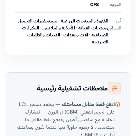
الوجهة
CFS
أبرز
القهوة والمنتجات الزراعية · مستحضرات التجميل
البضائع
ومنتجات العناية · الأحذية والملابس · المكونات
الصناعية · آلات ومعدات · العينات والطلبات
التجريبية
ملاحظات تشغيلية رئيسية
ادفع فقط مقابل مساحتك
— يعتمد تسعير LCL
على الحجم الفعلي (CBM) أو الوزن — تتشارك
الحاوية مع شاحنين آخرين وتدفع فقط مقابل ما
تستخدمه. لا رسوم حاوية دنيا عندما تكون بضاعتك
أقل من 15 CBM.