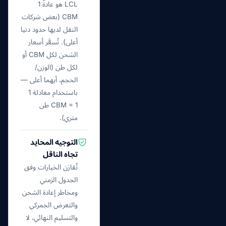
LCL هو عادةً 1
CBM (بعض شركات
النقل لديها حدود دنيا
أعلى). تُسعَّر أسعار
الشحن لكل CBM أو
لكل طن (الوزن/
الحجم، أيهما أعلى —
باستخدام معادلة 1
CBM = 1 طن
متري).
التوجيه المحايد
تجاه الناقل
تُقارَن الخيارات وفق
الجدول الزمني
ومخاطر إعادة الشحن
والتعرض الجمركي
والتسليم النهائي، لا