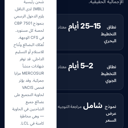
الإجمالية الحقيقية.
شحن رئيسية
(MBL) لدى الناقل.
يلزم الدخول الرسمي
بنموذج CBP 7501
15–25 أيام
نطاق
معتاد
لحصة كل مستورد.
التخطيط
في CFS الوجهة،
البحري
تُفكك البضائع وتُتاح
للاستلام أو التسليم
الداخلي. قد توفر
2–5 أيام
شهادات منشأ
نطاق
معتاد
التخطيط
MERCOSUR مزايا
الجوي
جمركية. وقد يؤثر
فحص VACIS
لحاوية التجميع على
بضائع جميع
شامل
نموذج
مراجعة التوجيه
الشاحنين في الحاوية
عرض
— وهي مخاطرة
السعر
كامنة في LCL.