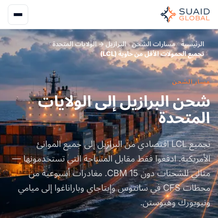
الرئيسية
مسارات الشحن
البرازيل → الولايات المتحدة
تجميع الحمولات الأقل من حاوية (LCL)
مسار الشحن
شحن البرازيل إلى الولايات
المتحدة
تجميع LCL اقتصادي من البرازيل إلى جميع الموانئ
الأمريكية. ادفعوا فقط مقابل المساحة التي تستخدمونها —
مثالي للشحنات دون 15 CBM. مغادرات أسبوعية من
محطات CFS في سانتوس وإيتاجاي وباراناغوا إلى ميامي
ونيويورك وهيوستن.