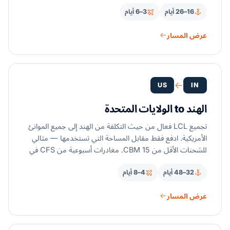
ونيويورك وهيوستن إلى سانتوس وباراناغوا وإيتاجاي.
16–26 أيام
3–6 أيام
عرض المسار
US
IN
الهند to الولايات المتحدة
تجميع LCL فعال من حيث التكلفة من الهند إلى جميع الموانئ
الأمريكية. ادفع فقط مقابل المساحة التي تستخدمها — مثالي
للشحنات الأقل من 15 CBM. مغادرات أسبوعية من CFS في
مومباي وتشيناي ونهافا شيفا وكولكاتا إلى جميع الموانئ الأمريكية
32–48 أيام
4–8 أيام
الكبرى.
عرض المسار