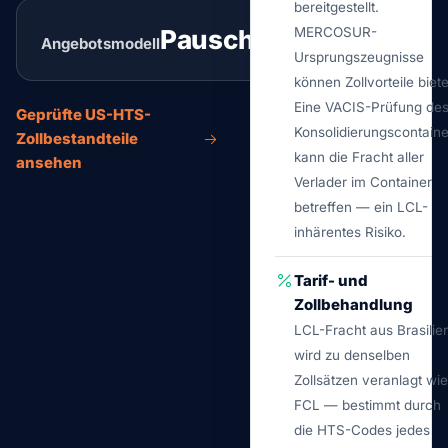
bereitgestellt.
Pauschal
MERCOSUR-
Angebotsmodell
Routing-Prüfung
Ursprungszeugnisse
können Zollvorteile biet
Eine VACIS-Prüfung de
Geprüfte US-HTS-
Konsolidierungscontaine
Zollbestandteile
kann die Fracht aller
ansehen
Verlader im Container
betreffen — ein LCL-
inhärentes Risiko.
Tarif- und
Zollbehandlung
LCL-Fracht aus Brasilie
wird zu denselben
Zollsätzen veranlagt wie
FCL — bestimmt durch
die HTS-Codes jedes