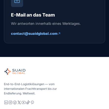
E-Mail an das Team
Wir antworten innerhalb eines Werktages.
contact@suaidglobal.com
Suaid Global
Unabhängiger Frachtkoordinator für globale See-, Luft-, Bod
See-, Luft- und Bodentransport – Carrier-neutral vergliche
Suaid Global verkauft keine Trägerkapazität. Jede Spur wird
End-to-End-Logistiklösungen — vom
internationalen Frachttransport bis zur
Endlieferung. Weltweit.
LinkedIn
Instagram
Facebook
X
YouTube
TikTok
Pinterest