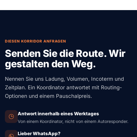
Klassifizierung jedes Produkts, um etwaige verfügbare
Vorzugssätze oder Nullzölle. Maschinen und
Zollsenkungen oder -befreiungen zu identifizieren.
Industrieprodukte liegen typischerweise bei 2-6 %.
Schuhe und Bekleidung können höher sein (8-12 %).
Unsere Zollagentur-Partner analysieren Ihre
spezifischen Produkte, um die Zolllast zu minimieren
DIESEN KORRIDOR ANFRAGEN
und eine korrekte HS-Klassifizierung sicherzustellen.
Senden Sie die Route. Wir
gestalten den Weg.
Nennen Sie uns Ladung, Volumen, Incoterm und
Zeitplan. Ein Koordinator antwortet mit Routing-
Optionen und einem Pauschalpreis.
Antwort innerhalb eines Werktages
Von einem Koordinator, nicht von einem Autoresponder.
Lieber WhatsApp?