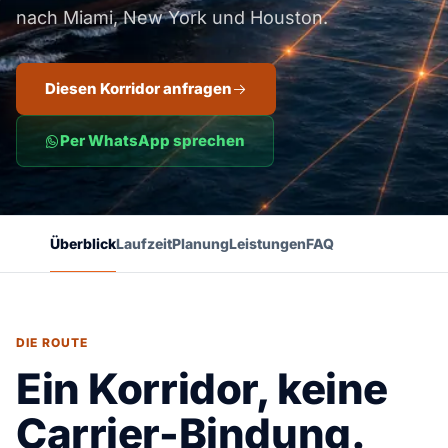
nach Miami, New York und Houston.
Diesen Korridor anfragen
Per WhatsApp sprechen
Überblick
Laufzeit
Planung
Leistungen
FAQ
DIE ROUTE
Ein Korridor, keine
Carrier-Bindung.