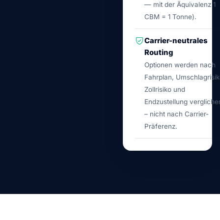
— mit der Äquivalenz 1
CBM = 1 Tonne).
Carrier-neutrales
Routing
Optionen werden nach
Fahrplan, Umschlagrisik
Zollrisiko und
Endzustellung vergliche
– nicht nach Carrier-
Präferenz.