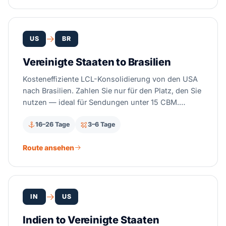
US
BR
Vereinigte Staaten to Brasilien
Kosteneffiziente LCL-Konsolidierung von den USA
nach Brasilien. Zahlen Sie nur für den Platz, den Sie
nutzen — ideal für Sendungen unter 15 CBM.
Wöchentliche CFS-Abfahrten von Miami, New York
16–26 Tage
3–6 Tage
und Houston nach Santos, Paranaguá und Itajaí.
Route ansehen
IN
US
Indien to Vereinigte Staaten