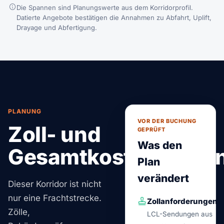
Die Spannen sind Planungswerte aus dem Korridorprofil.
Datierte Angebote bestätigen die Annahmen zu Abfahrt, Uplift,
Drayage und Abfertigung.
PLANUNG
VOR DER BUCHUNG
Zoll- und
GEPRÜFT
Was den
Gesamtkostenplanu
Plan
verändert
Dieser Korridor ist nicht
nur eine Frachtstrecke.
Zollanforderungen
Zölle,
LCL-Sendungen aus