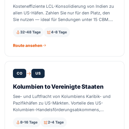
Kosteneffiziente LCL-Konsolidierung von Indien zu
allen US-Häfen. Zahlen Sie nur für den Platz, den
Sie nutzen — ideal für Sendungen unter 15 CBM.
Wöchentliche CFS-Abfahrten von Mumbai,
32–48 Tage
4–8 Tage
Chennai, Nhava Sheva und Kalkutta zu allen
großen US-Häfen.
Route ansehen
CO
US
Kolumbien to Vereinigte Staaten
See- und Luftfracht von Kolumbiens Karibik- und
Pazifikhäfen zu US-Märkten. Vorteile des US-
Kolumbien-Handelsförderungsabkommens,
Zollabfertigung und End-to-End-Logistik.
8–16 Tage
2–4 Tage