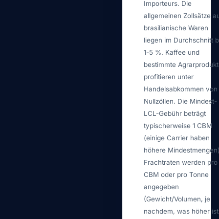
Importeurs. Die
allgemeinen Zollsätze a
brasilianische Waren
liegen im Durchschnitt b
1-5 %. Kaffee und
bestimmte Agrarprodukt
profitieren unter
Handelsabkommen von
Nullzöllen. Die Mindest-
LCL-Gebühr beträgt
typischerweise 1 CBM
(einige Carrier haben
höhere Mindestmengen)
Frachtraten werden pro
CBM oder pro Tonne
angegeben
(Gewicht/Volumen, je
nachdem, was höher ist