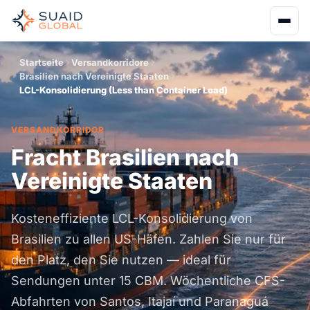
Startseite
Versandkorridore
Brasilien nach Vereinigte Staaten
LCL-Konsolidierung (Less than Container Load)
VERSANDKORRIDOR
Fracht Brasilien nach
Vereinigte Staaten
Kosteneffiziente LCL-Konsolidierung von
Brasilien zu allen US-Häfen. Zahlen Sie nur für
den Platz, den Sie nutzen — ideal für
Sendungen unter 15 CBM. Wöchentliche CFS-
Abfahrten von Santos, Itajaí und Paranaguá