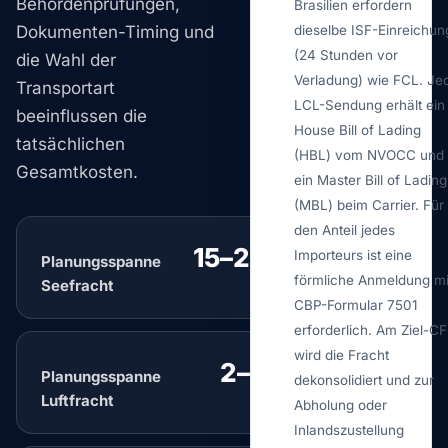
Behördenprüfungen,
Brasilien erfordern
Dokumenten-Timing und
dieselbe ISF-Einreichun
(24 Stunden vor
die Wahl der
Verladung) wie FCL. Je
Transportart
LCL-Sendung erhält ein
beeinflussen die
House Bill of Lading
tatsächlichen
(HBL) vom NVOCC und
Gesamtkosten.
ein Master Bill of Lading
(MBL) beim Carrier. Für
den Anteil jedes
15–25 Tage
Importeurs ist eine
Planungsspanne
typisch
förmliche Anmeldung mi
Seefracht
CBP-Formular 7501
erforderlich. Am Ziel-C
wird die Fracht
2–5 Tage
Planungsspanne
typisch
dekonsolidiert und zur
Luftfracht
Abholung oder
Inlandszustellung