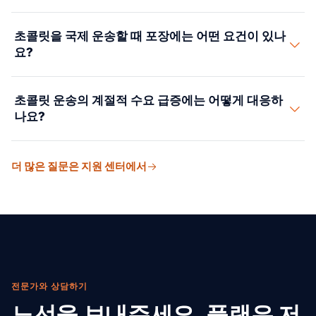
세가 붙지만, 원두는 무관세로 들어오기 때문입니다. 당사
릅니다)는 온도 변화를 늦출 뿐, 능동적으로 냉각하지는 않
는 품목마다 정확히 분류해 과납이나 벌금을 피합니다.
초콜릿에 대한 미국 관세는 조성에 따라 달라집니다. 카카
습니다. 기후가 온화한 지역의 단거리 운송에는 괜찮지만
초콜릿을 국제 운송할 때 포장에는 어떤 요건이 있나
오 원두(HS 1801)는 무관세로 들어옵니다. 무가당 코코아
해상 운송에서는 위험합니다. 카카오 원두에는 통기가 되
요?
파우더(HS 1805)는 1킬로그램당 0.52센트, 초콜릿 과자
는 일반 드라이 컨테이너로 충분합니다. 원두는 완제품 초
(HS 1806)는 카카오와 유지방 비율에 따라 종가 2~8.5%
콜릿만큼 열에 약하지 않기 때문입니다.
초콜릿에는 3중 포장이 필요합니다. 첫 번째 층은 습기와
입니다. 당분이 많은 제품일수록 세율이 높아지는 경향이
초콜릿 운송의 계절적 수요 급증에는 어떻게 대응하
공기를 차단합니다. 두 번째 층은 충격을 흡수합니다. 골판
있습니다. 당사는 배합을 확인해 올바른 분류를 정하고, 해
나요?
지 칸막이나 성형 트레이가 여기에 해당합니다. 세 번째 층
당되는 관세 혜택 제도가 있으면 함께 알려 드립니다.
(쌓아 올린 케이스)은 리퍼 컨테이너 안에서 공기 흐름을
부활절, 핼러윈, 크리스마스가 연간 초콜릿 매출의 약 60%
유지할 수 있는 치수로 만듭니다. 케이스가 리퍼 컨테이너
더 많은 질문은 지원 센터에서
를 차지합니다. 당사는 각 성수기 60~90일 전부터 리퍼 컨
바닥의 통풍 홈을 막아서는 안 됩니다. 당사는 품목, 도착
테이너를 예약하고, 공장에서 선적까지의 작업을 고객사
지, 운송 기간에 맞춘 포장 사양을 제공합니다.
생산팀과 맞춰 계획합니다. 크리스마스 물량은 10월 중순
까지 완제품을 선적합니다. 그러면 해상 운송에 30일, 통관
과 매대 진열에 15일을 확보해 매장 마감에 맞출 수 있습니
다.
전문가와 상담하기
노선을 보내주세요. 플랜은 저