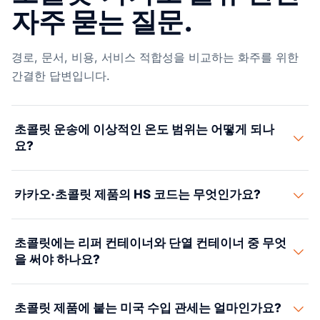
자주 묻는 질문.
경로, 문서, 비용, 서비스 적합성을 비교하는 화주를 위한
간결한 답변입니다.
초콜릿 운송에 이상적인 온도 범위는 어떻게 되나
요?
완제품 초콜릿은 64~68°F(18~20°C), 습도 50% 미만에서
카카오·초콜릿 제품의 HS 코드는 무엇인가요?
선적하는 것이 좋습니다. 75°F를 넘으면 지방 블룸이 생기
고, 55°F 아래로 내려가면 상온으로 돌아왔을 때 설탕 블룸
카카오 원두는 HS 1801로 분류됩니다(미국 무관세). 카카
이 생길 수 있습니다. 당사는 65°F로 설정한 리퍼 컨테이너
초콜릿에는 리퍼 컨테이너와 단열 컨테이너 중 무엇
오 페이스트는 HS 1803, 카카오 버터는 HS 1804, 코코아
를 쓰고, 운송 내내 이 좁은 온도대를 유지하도록 계속 점검
을 써야 하나요?
파우더는 HS 1805입니다. 카카오가 들어간 초콜릿과 그
합니다.
밖의 조제 식품은 HS 1806에 들어갑니다. 이 구분은 큰 차
완제품 초콜릿에는 스스로 온도를 유지하는 리퍼 컨테이너
이를 만듭니다. 가공 초콜릿(1806)은 미국에서 2~8.5% 관
초콜릿 제품에 붙는 미국 수입 관세는 얼마인가요?
가 첫 번째 선택지입니다. 단열 컨테이너(코네어라고도 부