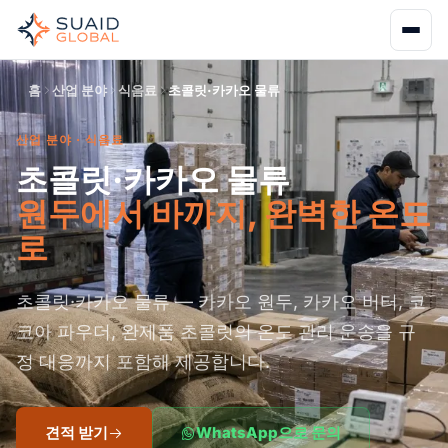
홈
산업 분야
식음료
초콜릿·카카오 물류
산업 분야 · 식음료
초콜릿·카카오 물류
원두에서 바까지, 완벽한 온도
로
초콜릿·카카오 물류 — 카카오 원두, 카카오 버터, 코
코아 파우더, 완제품 초콜릿의 온도 관리 운송을 규
정 대응까지 포함해 제공합니다.
견적 받기
WhatsApp으로 문의