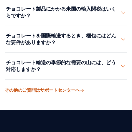
完成品のチョコレートには、自力で温度を保てるリーフ
す。この区分は大きな意味を持ちます。加工チョコレー
チョコレート製品にかかる米国の輸入関税はいく
ァーコンテナが第一の選択肢です。断熱コンテナ（コン
ト（1806）は米国で2〜8.5%の関税がかかる一方、生豆
らですか？
エアーとも呼ばれます）は温度の変化を遅らせるだけ
は無税で入るからです。当社は品目ごとに正しく分類
で、能動的な冷却はありません。気候の穏やかな地域で
し、過払いや罰金を避けます。
チョコレートに対する米国の関税は、組成によって変わ
の短距離輸送には向きますが、海上輸送ではリスクが高
チョコレートを国際輸送するとき、梱包にはどん
ります。カカオ豆（HS 1801）は無税で入ります。無糖
くなります。カカオ生豆には、通気のとれた普通のドラ
な要件がありますか？
のココアパウダー（HS 1805）は1キログラムあたり0.52
イコンテナで十分です。生豆は完成品チョコレートほど
セント、チョコレート菓子（HS 1806）はカカオと乳脂
熱に弱くないからです。
チョコレートには3層の梱包が必要です。1層目は湿気と
肪の比率に応じて従価2〜8.5%です。糖分が多い製品ほ
チョコレート輸送の季節的な需要の山には、どう
空気を遮断します。2層目は衝撃を吸収します。段ボー
ど税率は高くなる傾向があります。当社は配合を確認し
対応しますか？
ルの仕切りや成形トレーです。3層目（積み重ねたケー
て正しい分類を決め、当てはまる関税優遇の枠組みがあ
ス）は、リーファーコンテナ内で空気の流れを保てる寸
れば併せてお知らせします。
イースター、ハロウィン、クリスマスで、年間チョコレ
法にします。ケースがリーファーコンテナの床の通気溝
その他のご質問はサポートセンターへ
ート売上のおよそ60%を占めます。当社は各ピークの
をふさいではいけません。当社は品目、仕向地、輸送期
60〜90日前からリーファーコンテナの予約を始め、工場
間に合わせた梱包仕様をご提供します。
から船積みまでの作業を貴社の生産チームと合わせて計
画します。クリスマス向けは10月中旬までに完成品を出
荷します。そうすれば海上輸送に30日、さらに通関と店
頭投入に15日を確保でき、店舗の締め切りに間に合いま