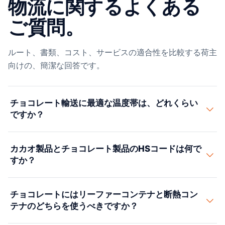
物流に関するよくある
ご質問。
ルート、書類、コスト、サービスの適合性を比較する荷主
向けの、簡潔な回答です。
チョコレート輸送に最適な温度帯は、どれくらい
ですか？
完成品チョコレートは64〜68°F（18〜20°C）、湿度
カカオ製品とチョコレート製品のHSコードは何で
50%未満で船積みするのが適切です。75°Fを超えるとフ
すか？
ァットブルームが起き、55°Fを下回ると、常温に戻った
ときにシュガーブルームが出ることがあります。当社は
カカオ生豆はHS 1801に分類されます（米国へは無
65°Fに設定したリーファーコンテナを使い、輸送中ずっ
チョコレートにはリーファーコンテナと断熱コン
税）。カカオペーストはHS 1803、カカオバターはHS
とこの狭い温度帯を保てるよう継続的に確認します。
テナのどちらを使うべきですか？
1804、ココアパウダーはHS 1805です。カカオを含むチ
ョコレートやその他の調製食料品はHS 1806に入りま