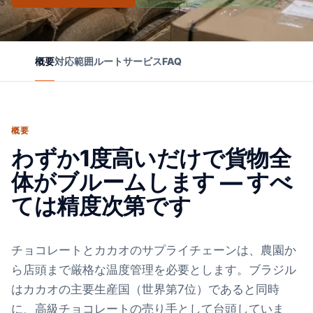
概要
対応範囲
ルート
サービス
FAQ
概要
わずか1度高いだけで貨物全
体がブルームします — すべ
ては精度次第です
チョコレートとカカオのサプライチェーンは、農園か
ら店頭まで厳格な温度管理を必要とします。ブラジル
はカカオの主要生産国（世界第7位）であると同時
に、高級チョコレートの売り手として台頭していま