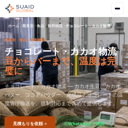
ホーム
業界別
食品・飲料物流
チョコレート・カカオ物流
業界別 · 食品・飲料物流
チョコレート・カカオ物流
豆からバーまで、温度は完
璧に
チョコレート・カカオ物流 — カカオ生豆、カカオ
バター、ココアパウダー、完成品チョコレートの温
度管理輸送を、規制対応まで含めて提供します。
見積もりを依頼
WhatsAppで相談