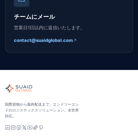
チームにメール
営業日1日以内に返信いたします。
contact@suaidglobal.com
Suaid Global
世界の海、空、陸、税関、倉庫を担当する独立した貨物オーケ
海洋、空、地上 — キャリア中立で比較し、オールインで見積
Suaid Global はキャリア容量を販売しません。各レー
国際貨物から最終配送まで、エンドツーエン
ドのロジスティクスソリューション。全世界
対応。
LinkedIn
Instagram
Facebook
X
YouTube
TikTok
Pinterest