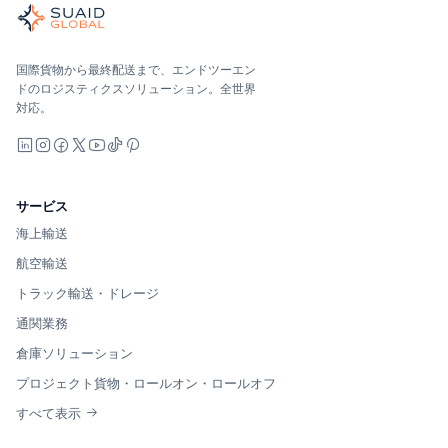
世界の海、空、陸、税関、倉庫を担当する独立した貨物オーケ
海洋、空、地上 — キャリア中立で比較し、オールインで見積
Suaid Global はキャリア容量を販売しません。各レー
国際貨物から最終配送まで、エンドツーエン
ドのロジスティクスソリューション。全世界
対応。
LinkedIn
Instagram
Facebook
X
YouTube
TikTok
Pinterest
サービス
海上輸送
航空輸送
トラック輸送・ドレージ
通関業務
倉庫ソリューション
プロジェクト貨物・ロールオン・ロールオフ
すべて表示