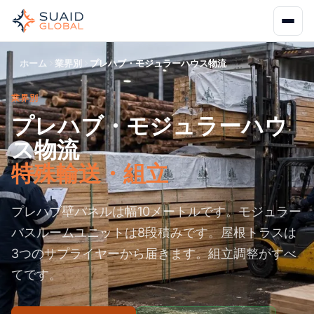
ホーム
業界別
プレハブ・モジュラーハウス物流
業界別
プレハブ・モジュラーハウ
ス物流
特殊輸送・組立
プレハブ壁パネルは幅10メートルです。モジュラー
バスルームユニットは8段積みです。屋根トラスは
3つのサプライヤーから届きます。組立調整がすべ
てです。