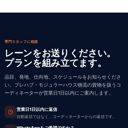
NYK Line、K-Line）は、モジュール・オン・トレーラー
2026年レンジ：**プレハブ部材の40'コンテナ1本**（パ
輸出申告書。大型モジュールの場合：仕出港での特別ハ
のセットアップに最も容易な積み込みを提供します。出
ネル壁、什器、金物）中国→米国：FCL
ンドリング許可、7-14日前の港への事前到着通知、高額
荷前点検で、形状保持、海上輸送向けの防水（モジュー
$3,500-$6,500、加えて通関と内陸。**トレーラー上の
貨物向けの通関ボンド。仕向地では：通関入国、建築基
ルはしばしば30-45日を海上で過ごす）、振動に対する
完全なモジュール1台**（12m×4m×3.5m）中国→米国西
準証明、構造検査。モジュールは仕向国の建築基準に適
固定を確認します。当社のパートナーネットワークは、
海岸、RoRo経由：$8,000-$15,000。**マルチモジュー
合しなければなりません——米国はIRC、英国はBS、EU
大型貨物向けの港湾許可を運用し、仕向地で護衛トラッ
ル住宅（4-6モジュール）**中国→米国：海上運賃＋許
はEN、オーストラリアはNCC。エネルギー評価書類も必
専門スタッフに相談
クを手配します。また、荷降ろし工程の順序について建
可＋内陸で総額$40,000-$90,000。**モジュール1台 メ
要です（米国はHERS、英国はEPC）。米国入国の場合、
レーンをお送りください。
設クレーン会社とも連携します。
キシコ→米国**、越境トラック経由：
モジュラーユニットは据付前にHUDコード（HUDコード
プランを組み立てます。
$3,500-$7,000（アジアからの海上よりかなり安価）。
の移動住宅）に適合するか、IBC/IRC検査を取得しなけれ
**モジュール1台 東欧→西EU**、トラック経由：
ばなりません。
€2,500-€6,000。これらは仕向現場でのクレーン賃料（1
品目、発地、仕向地、スケジュールをお知らせくださ
日あたり$2,000-$8,000）と現場据付作業を除きます。
い。プレハブ・モジュラーハウス物流の貨物を扱うコ
案件価格については、海上区間、通関、許可、お客様の
ーディネーターが営業日1日以内にご案内します。
現場住所への内陸配送にわたる完全な物流見積もりをお
問い合わせください。
営業日1日以内に返信
自動返信ではなく、コーディネーターからの返信です。
WhatsAppをご希望ですか？