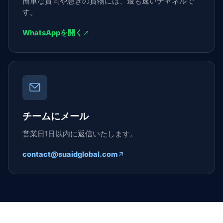
簡単な質問や急ぎの貨物には、最も速いチャネルで
す。
WhatsAppを開く
チームにメール
営業日1日以内に返信いたします。
contact@suaidglobal.com
Suaid Global