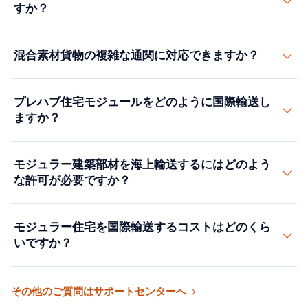
あたり50モジュール以上）の場合、案件全体で45-60日
すか？
日を追加します。当社は物流のタイミングをお客様の建
を見込んでください。当社のパートナーネットワーク
設スケジュールに合わせます。
は、工場からの発送から建設クレーンの到着まで、チェ
はい。当社は、建設現場でのモジュール据付のためにク
混合素材貨物の複雑な通関に対応できますか？
ーン全体を運用します。
レーン、フォークリフト、吊り作業を手配します。お客
様の建設チームと連携し、モジュールが正しい建設工程
はい。プレハブ貨物には、木材、鋼材、ガラス、配線、
で届くようにします。
プレハブ住宅モジュールをどのように国際輸送し
配管の部材が含まれることが多く——それぞれ独自の
ますか？
HTSコードと関税率を持ちます。当社の提携通関業者
は、関税コストを削減するために各部材を正しく分類し
完全なプレハブ住宅モジュールは、自走またはけん引ユ
ます。
モジュラー建築部材を海上輸送するにはどのよう
ニット向けにRoRo（ロールオン／ロールオフ）船で、ま
な許可が必要ですか？
たはモジュール・オン・トレーラー輸送向けに在来／プ
ロジェクト貨物として輸送されます。12m×4m×4m未満
許可要件は、モジュールのサイズ、重量、仕出／仕向港
のモジュールには、標準の40'ハイキューブコンテナが
モジュラー住宅を国際輸送するコストはどのくら
によって変わります。基本要件：HSコードを記載したイ
部材に適合します。より大きなモジュール（多くは長さ
いですか？
ンボイス（多くはプレハブ建築物向けの9406）とモジュ
12-18m、幅4-5m）には、オープントップコンテナ、フ
ールごとの完全なサイズを記載したパッキングリスト。
ラットラックコンテナ、または在来輸送が適合します。
モジュラー住宅の輸送コストは、サイズ、距離、特別ハ
加えて、在来またはRoRoを明記したBill of Lading、海上
その他のご質問はサポートセンターへ
RoRo船（Wallenius Wilhelmsen、Höegh Autoliners、
ンドリング要件によって大きく変わります。おおよその
保険（$100k超のプロジェクト貨物に必須）、仕出港の