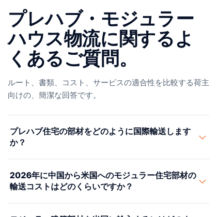
プレハブ・モジュラー
ハウス物流に関するよ
くあるご質問。
ルート、書類、コスト、サービスの適合性を比較する荷主
向けの、簡潔な回答です。
プレハブ住宅の部材をどのように国際輸送します
か？
プレハブ住宅の部材は、サイズに応じていくつかの経路
2026年に中国から米国へのモジュラー住宅部材の
で輸送されます。パネル部材（フラットパックの壁パネ
輸送コストはどのくらいですか？
ル、床セット、屋根フレーム）は、多くの場合40フィー
トハイキューブまたはオープントップコンテナに収まり
これらは中国から米国へのプレハブ住宅部材のおおよそ
ます。幅2.5mを超える完全な室内モジュール（バスポッ