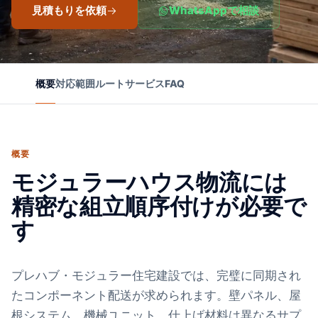
見積もりを依頼
WhatsAppで相談
概要
対応範囲
ルート
サービス
FAQ
概要
モジュラーハウス物流には
精密な組立順序付けが必要で
す
プレハブ・モジュラー住宅建設では、完璧に同期され
たコンポーネント配送が求められます。壁パネル、屋
根システム、機械ユニット、仕上げ材料は異なるサプ