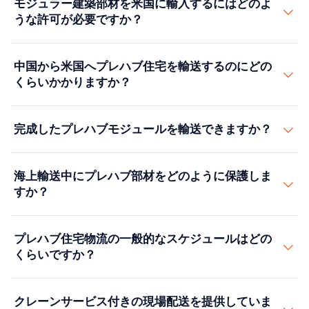
モジュラー建築部材を米国に輸入するにはどのよ
の2026年コストレンジです。パネル部材（壁、什器、金
ド、キッチンセット）は、フラットラックコンテナまた
うな許可が必要ですか？
物）の40' HQコンテナ1本：海上運賃$3,500-$6,500、
は在来貨物として輸送されます。完全な住宅モジュール
加えて通関・内陸に$800-$2,000。フラットラック上の
（多くは長さ12-18m、幅4-5m）は、RoRo船または重量
プレハブ住宅モジュールの米国入国には4つのものが求
完全なバスまたはキッチンモジュール1台：海上
中国から米国へプレハブ住宅を輸送するのにどの
物在来船を必要とします。当社のパートナーネットワー
められます。第一に、完全なHSコードを記載したインボ
$5,000-$9,000、加えて許可費用。マルチモジュール住
くらいかかりますか？
クは、適切な船種を選び、大型貨物向けの港湾許可を手
イスとパッキングリスト。すなわち、プレハブ建築物に
宅（4-6モジュール）の一式：海上運賃、許可、現場へ
配し、仕向地で護衛トラックとクレーンを手配します。
は第9406章、CLT木製パネルには第44章、鋼製フレー
の内陸配送を合わせて総額$40,000-$90,000。40'コン
完全なプレハブ住宅を中国から米国へ輸送するのは、多
ム部材には第73章です。第二に、該当する場合は在来ま
完成したプレハブモジュールを輸送できますか？
テナによる単一モジュールADU：$4,000-$7,500。メキ
くの場合ドアツードアで35-55日かかります。内訳：工
たはRoRoを明記したBill of Lading。第三に、海上保険の
シコ調達のプレハブ（越境トラック経由）：
場での積み込みと出荷前点検に3-7日、中国の工場から
証明（プロジェクト貨物に必須）。第四に、本船出港の
はい。当社は大型プレハブモジュール、さらに完全な室
$3,500-$7,000。これらはおおよそのレンジであり——
港（上海、寧波、深圳）への内陸トラックに2-5日。港
海上輸送中にプレハブ部材をどのように保護しま
24時間前に送信する輸入者申告（ISF/10+2）。大型モジ
内ユニット、壁パネル、屋根フレーム、バスポッドに対
実際のコストはモジュールサイズ、重量、仕向港、内陸
での積み込みと通関輸出許可に3-5日。太平洋の海上輸
すか？
ュールの場合：仕出港での特別ハンドリング許可と、7-
応します。当社はフラットラック、オープントップ、お
距離によります。案件一式の見積もりはお問い合わせく
送に、西海岸14-18日または東海岸25-32日。次に米国港
14日前の港への事前到着通知。仕向地では：IBC/IRC構造
よびルート確認と許可を伴うカスタム内陸輸送を手配し
ださい。
での入国と通関作業に5-10日、加えて建設現場への内陸
当社は、湿気による損害とずれを防ぐため、カスタムク
検査、エネルギー評価証明（住宅向けHERS指数）、該
ます。
プレハブ住宅物流の一般的なスケジュールはどの
トラックに3-7日、大型貨物向けの許可／護衛の手配を
レート、防水ラップ、堅固なコンテナ内固定を使用しま
当する場合はHUDコード検査。当社の提携通関業者が申
くらいですか？
伴います。小型モジュール（1つのバスポッド、キッチン
す。フラットパック部材については、1回の輸送でより多
告書一式を運用します。
モジュール）の場合、輸送は最短25-30日になります。
くのユニットを積めるよう、コンテナの積み付けを調整
工場から米国港への海上輸送は、仕出地によって14-35
マルチモジュール住宅（1戸あたり3-5モジュール、案件
します。
クレーンサービス付きの現場配送を提供していま
日かかります。通関入国と建設現場への内陸配送に3-7