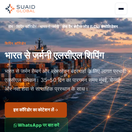
होम
शिपिंग कॉरिडोर
भारत से जर्मनी
लेस दैन कंटेनर लोड (LCL) कंसोलिडेशन
शिपिंग कॉरिडोर
भारत से जर्मनी एलसीएल शिपिंग
भारत से जर्मन हैम्बर्ग और ब्रेमरहेवन बंदरगाहों के लिए लागत प्रभावी
एलसीएल समेकन। 35–50 दिन का पारगमन समय मुंबई, चेन्नई
और नवा शेवा से साप्ताहिक प्रस्थान के साथ।
इस कॉरिडोर का कोटेशन लें
WhatsApp पर बात करें