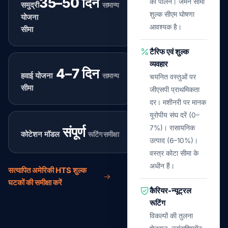
35–50 दिन
का पालन। जर्मन सीमा
समुद्री
सामान्य
शुल्क सीएम घोषणा
योजना
आवश्यक है।
सीमा
टैरिफ एवं शुल्क
व्यवहार
4–7 दिन
हवाई योजना
सामान्य
चयनित वस्तुओं पर
सीमा
जीएसपी प्राथमिकता
दर। मशीनरी पर मानक
यूरोपीय संघ दरें (0–
7%)। रासायनिक
संपूर्ण
कोटेशन मॉडल
रूटिंग समीक्षा
उत्पाद (6–10%)।
वस्त्र कोटा सीमा के
अधीन हैं।
सत्यापित अमेरिकी HTS शुल्क
घटकों की समीक्षा करें
कैरियर-न्यूट्रल
रूटिंग
विकल्पों की तुलना